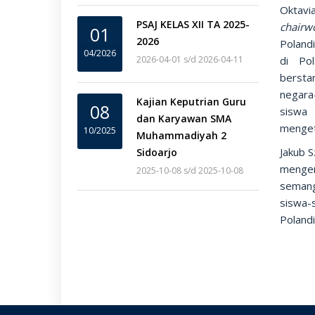
Oktavi
PSAJ KELAS XII TA 2025-
chair
01
2026
Polandi
04/2026
2026-04-01 s/d 2026-04-11
di Pol
bersta
negara
Kajian Keputrian Guru
08
siswa 
dan Karyawan SMA
menget
10/2025
Muhammadiyah 2
Jakub S
Sidoarjo
mengen
2025-10-08 s/d 2025-10-08
semang
siswa-
Polandi