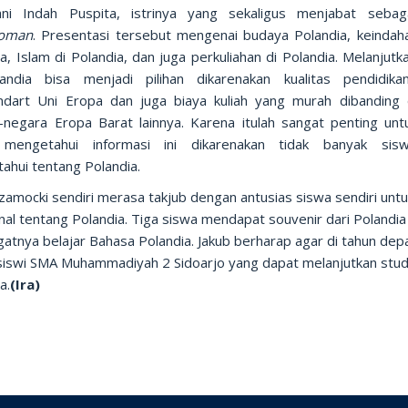
ani Indah Puspita, istrinya yang sekaligus menjabat seba
woman
. Presentasi tersebut mengenai budaya Polandia, keindah
a, Islam di Polandia, dan juga perkuliahan di Polandia. Melanjutk
andia bisa menjadi pilihan dikarenakan kualitas pendidik
ndart Uni Eropa dan juga biaya kuliah yang murah dibanding
-negara Eropa Barat lainnya. Karena itulah sangat penting unt
mengetahui informasi ini dikarenakan tidak banyak sisw
ahui tentang Polandia.
zamocki sendiri merasa takjub dengan antusias siswa sendiri unt
al tentang Polandia. Tiga siswa mendapat souvenir dari Polandia
atnya belajar Bahasa Polandia. Jakub berharap agar di tahun dep
siswi SMA Muhammadiyah 2 Sidoarjo yang dapat melanjutkan studi
a.
(Ira)