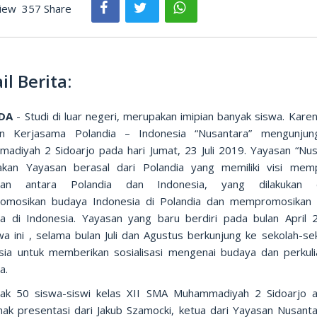
iew
357 Share
il Berita:
DA
- Studi di luar negeri, merupakan imipian banyak siswa. Karen
an Kerjasama Polandia – Indonesia “Nusantara” mengunjun
adiyah 2 Sidoarjo pada hari Jumat, 23 Juli 2019. Yayasan “Nus
kan Yayasan berasal dari Polandia yang memiliki visi mem
gan antara Polandia dan Indonesia, yang dilakukan 
mosikan budaya Indonesia di Polandia dan mempromosikan
ia di Indonesia. Yayasan yang baru berdiri pada bulan April 
a ini , selama bulan Juli dan Agustus berkunjung ke sekolah-sek
sia untuk memberikan sosialisasi mengenai budaya dan perkuli
a.
ak 50 siswa-siswi kelas XII SMA Muhammadiyah 2 Sidoarjo a
ak presentasi dari Jakub Szamocki, ketua dari Yayasan Nusanta