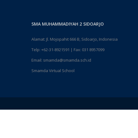
SMA MUHAMMADIYAH 2 SIDOARJO
Alamat: Jl. Mojopahit 666 B, Sidoarjo, Indonesia
Telp:
+62-31-8921591
| Fax: 031 8957099
Email:
smamda@smamda.sch.id
Smamda Virtual School