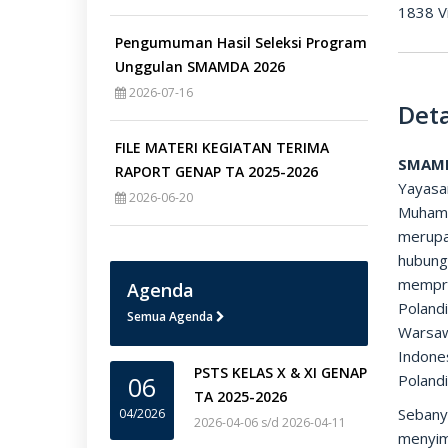
1838 V
Pengumuman Hasil Seleksi Program
Unggulan SMAMDA 2026
2026-07-16
Deta
FILE MATERI KEGIATAN TERIMA
SMAM
RAPORT GENAP TA 2025-2026
Yayas
2026-06-20
Muhamm
merupa
hubun
mempro
Agenda
Poland
Semua Agenda
Warsaw
Indone
PSTS KELAS X & XI GENAP
06
Polandi
TA 2025-2026
Sebany
04/2026
2026-04-06 s/d 2026-04-11
menyim