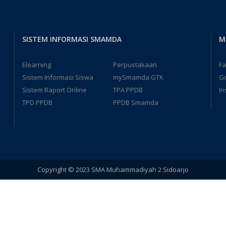
SISTEM INFORMASI SMAMDA
M
Elearning
Perpustakaan
F
Sistem Informasi Siswa
mySmamda GTK
G
Sistem Raport Online
TPA PPDB
In
TPD PPDB
PPDB Smamda
Copyright © 2023 SMA Muhammadiyah 2 Sidoarjo