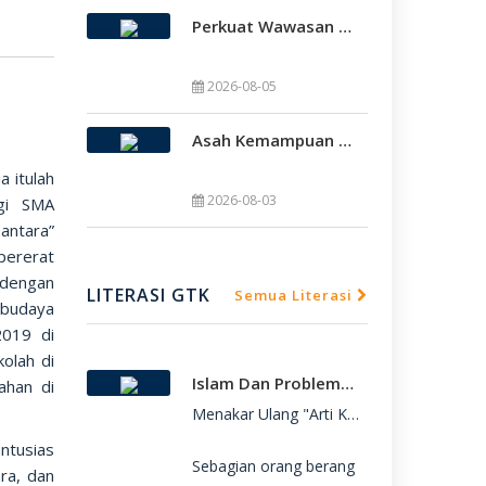
Perkuat Wawasan Global, SMAMDA Sidoarjo Gelar International Talk Show Bersama Mahasiswa Turki
SMAMDA.SCH.ID – SMA Muhammadiyah 2 

SMAMDA.SCH.ID – SMA Muhammadiyah 2 
2026-08-05
Asah Kemampuan Berdakwah, Murid SMAMDA Boarding School Dipercaya Jadi Petugas Salat Jumat
a itulah

SMAMDA.SCH.ID – Murid SMAMDA Board
2026-08-03
gi SMA
antara”
pererat
dengan
LITERASI GTK
Semua Literasi
 budaya
2019 di
olah di
Islam Dan Problematika Para Pemuda
ahan di
Menakar Ulang "Arti Kebebasan": Refleksi 
ntusias
Sebagian orang berang
ra, dan