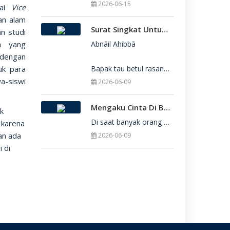
2026-06-15
gai
Vice
an alam
Surat Singkat Untukmu Yang Belum Juga Diterima Di Perguruan Tinggi
an studi
an yang
Abnāil Ahibbā

 dengan
uk para
Bapak tau betul rasanya berat sekali ketika dirimu belum juga diterima di Perguru
a-siswi
2026-06-09
Mengaku Cinta Di Balik Keterbatasan: Seni Menerima Diri Di Hadapan Ilahi
uk
Di saat banyak orang yang serba menuntut kesempurnaan, kita sering kali terjebak dalam rasa bersalah
 karena
an ada
2026-06-09
 di