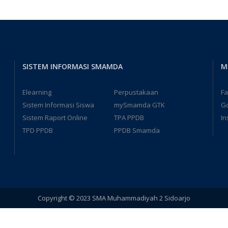
SISTEM INFORMASI SMAMDA
M
Elearning
Perpustakaan
F
Sistem Informasi Siswa
mySmamda GTK
G
Sistem Raport Online
TPA PPDB
In
TPD PPDB
PPDB Smamda
Copyright © 2023 SMA Muhammadiyah 2 Sidoarjo