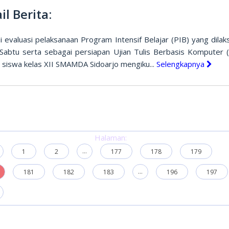
il Berita:
i evaluasi pelaksanaan Program Intensif Belajar (PIB) yang dilak
 Sabtu serta sebagai persiapan Ujian Tulis Berbasis Komputer 
h siswa kelas XII SMAMDA Sidoarjo mengiku...
Selengkapnya
Halaman:
...
1
2
177
178
179
...
181
182
183
196
197