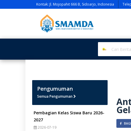
Kontak: Jl. Mojopahit 666 B, Sidoarjo, Indonesia
Tele
Pengumuman
Semua Pengumuman
An
Gel
Pembagian Kelas Siswa Baru 2026-
2027
BAGI
2026-07-19