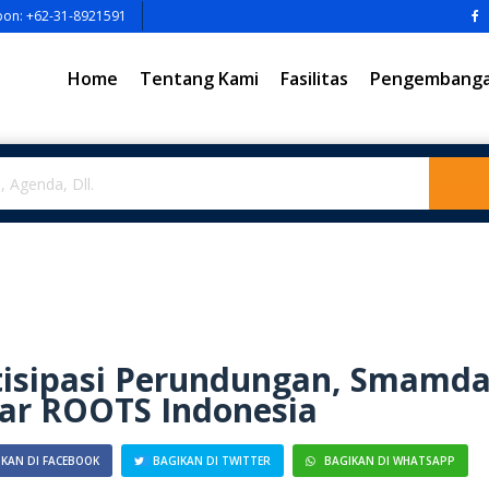
pon: +62-31-8921591
Home
Tentang Kami
Fasilitas
Pengembangan
tisipasi Perundungan, Smamd
ar ROOTS Indonesia
KAN DI FACEBOOK
BAGIKAN DI TWITTER
BAGIKAN DI WHATSAPP