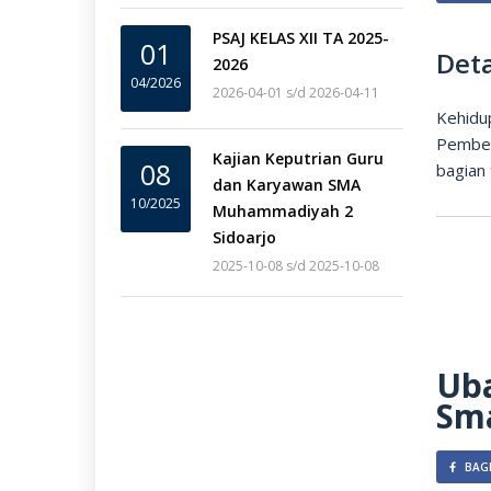
PSAJ KELAS XII TA 2025-
01
Deta
2026
04/2026
2026-04-01 s/d 2026-04-11
Kehidu
Pember
Kajian Keputrian Guru
08
bagian
dan Karyawan SMA
10/2025
Muhammadiyah 2
Sidoarjo
2025-10-08 s/d 2025-10-08
Uba
Sma
BAGI