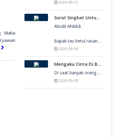
2026-06-15
Surat Singkat Untukmu Yang Belum Juga Diterima Di Perguruan Tinggi
Abnāil Ahibbā

ng Maha
aryawan
Bapak tau betul rasanya berat sekali ketika dirimu belum juga diterima di Perguru
a
2026-06-09
Mengaku Cinta Di Balik Keterbatasan: Seni Menerima Diri Di Hadapan Ilahi
Di saat banyak orang yang serba menuntut kesempurnaan, kita sering kali terjebak dalam rasa bersalah
2026-06-09