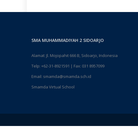
SMA MUHAMMADIYAH 2 SIDOARJO
Alamat: Jl. Mojopahit 666 B, Sidoarjo, Indonesia
Telp:
+62-31-8921591
| Fax: 031 8957099
Email:
smamda@smamda.sch.id
Smamda Virtual School