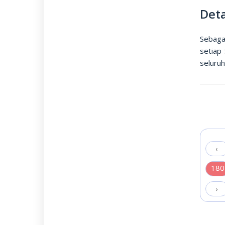
Deta
Sebaga
setiap
seluru
‹
180
›