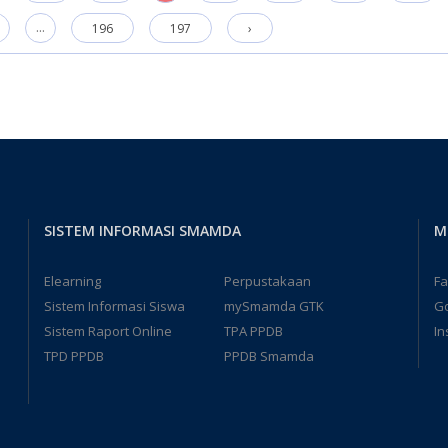
...
196
197
›
SISTEM INFORMASI SMAMDA
M
Elearning
Perpustakaan
F
Sistem Informasi Siswa
mySmamda GTK
G
Sistem Raport Online
TPA PPDB
In
TPD PPDB
PPDB Smamda