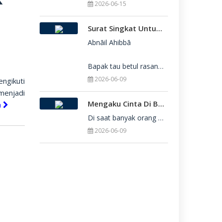
2026-06-15
Surat Singkat Untukmu Yang Belum Juga Diterima Di Perguruan Tinggi
Abnāil Ahibbā

Bapak tau betul rasanya berat sekali ketika dirimu belum juga diterima di Perguru
2026-06-09
ngikuti
menjadi
Mengaku Cinta Di Balik Keterbatasan: Seni Menerima Diri Di Hadapan Ilahi
a
Di saat banyak orang yang serba menuntut kesempurnaan, kita sering kali terjebak dalam rasa bersalah
2026-06-09