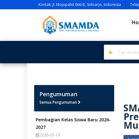
Kontak: Jl. Mojopahit 666 B, Sidoarjo, Indonesia
Tele
Ho
Pengumuman
Semua Pengumuman
SM
Pre
Pembagian Kelas Siswa Baru 2026-
Mu
2027
2026-07-19