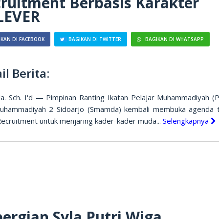
ruitment Berbasis Karakter
LEVER
KAN DI FACEBOOK
BAGIKAN DI TWITTER
BAGIKAN DI WHATSAPP
il Berita:
. Sch. I'd — Pimpinan Ranting Ikatan Pelajar Muhammadiyah (
hammadiyah 2 Sidoarjo (Smamda) kembali membuka agenda 
ecruitment untuk menjaring kader-kader muda...
Selengkapnya
ergian Syla Putri Wiga