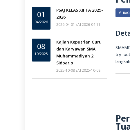
PSAJ KELAS XII TA 2025-
01
BAGI
2026
04/2026
2026-04-01 s/d 2026-04-11
Deta
Kajian Keputrian Guru
08
SMAMDA
dan Karyawan SMA
10/2025
try ou
Muhammadiyah 2
langka
Sidoarjo
2025-10-08 s/d 2025-10-08
Per
Tu