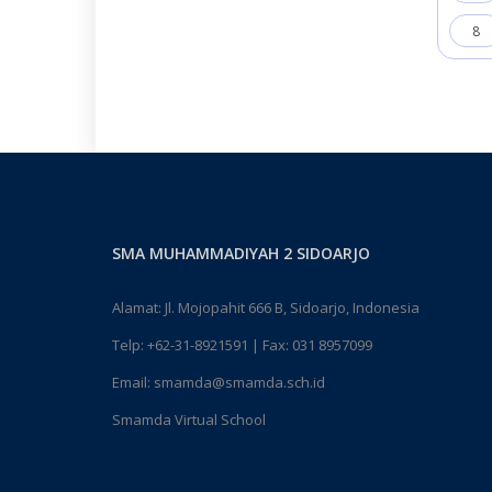
8
SMA MUHAMMADIYAH 2 SIDOARJO
Alamat: Jl. Mojopahit 666 B, Sidoarjo, Indonesia
Telp:
+62-31-8921591
| Fax: 031 8957099
Email:
smamda@smamda.sch.id
Smamda Virtual School