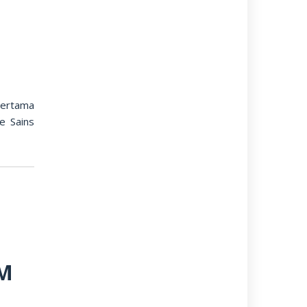
ertama
e Sains
PM