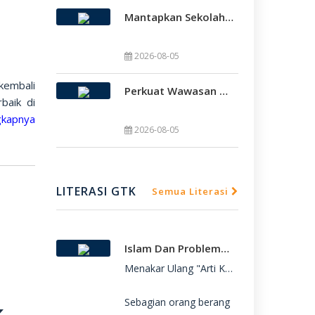
Mantapkan Sekolah Model, SMAMDA Sidoarjo Perkuat Pembelajaran Mendalam Dan KKA
2026-08-05
embali
Perkuat Wawasan Global, SMAMDA Sidoarjo Gelar International Talk Show Bersama Mahasiswa Turki
baik di
SMAMDA.SCH.ID – SMA Muhammadiyah 2 
gkapnya

SMAMDA.SCH.ID – SMA Muhammadiyah 2 
2026-08-05
LITERASI GTK
Semua Literasi
Islam Dan Problematika Para Pemuda
Menakar Ulang "Arti Kebebasan": Refleksi 
Sebagian orang berang
k