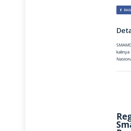
BAGI
Deta
SMAMD
kaliny
Nasiona
Re
Sm