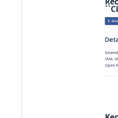
Rec
``C
BAGI
Deta
Smamda
SMA Mu
Open R
Kep