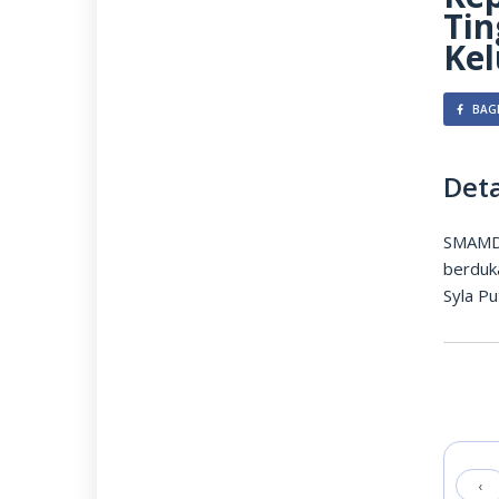
Ti
Ke
BAGI
Deta
SMAMDA
berduk
Syla Pu
‹