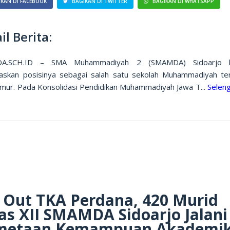
KAN DI FACEBOOK
BAGIKAN DI TWITTER
BAGIKAN DI WHATSAPP
il Berita:
A.SCH.ID – SMA Muhammadiyah 2 (SMAMDA) Sidoarjo k
skan posisinya sebagai salah satu sekolah Muhammadiyah ter
imur. Pada Konsolidasi Pendidikan Muhammadiyah Jawa T...
Selen
 Out TKA Perdana, 420 Murid
as XII SMAMDA Sidoarjo Jalani
metaan Kemampuan Akademi