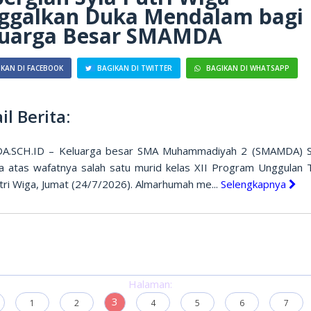
nggalkan Duka Mendalam bagi
luarga Besar SMAMDA
KAN DI FACEBOOK
BAGIKAN DI TWITTER
BAGIKAN DI WHATSAPP
il Berita:
.SCH.ID – Keluarga besar SMA Muhammadiyah 2 (SMAMDA) S
a atas wafatnya salah satu murid kelas XII Program Unggulan T
tri Wiga, Jumat (24/7/2026). Almarhumah me...
Selengkapnya
Halaman:
3
1
2
4
5
6
7