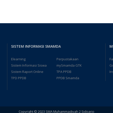
SISTEM INFORMASI SMAMDA
M
Elearning
Perpustakaan
F
Sistem Informasi Siswa
mySmamda GTK
G
Sistem Raport Online
TPA PPDB
In
TPD PPDB
PPDB Smamda
Copyright © 2023 SMA Muhammadiyah 2 Sidoarjo