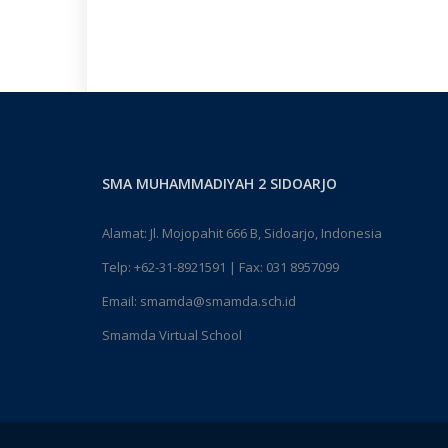
SMA MUHAMMADIYAH 2 SIDOARJO
Alamat: Jl. Mojopahit 666 B, Sidoarjo, Indonesia
Telp:
+62-31-8921591
| Fax: 031 8957099
Email:
smamda@smamda.sch.id
Smamda Virtual School