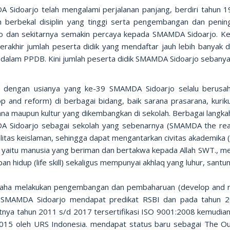
 Sidoarjo telah mengalami perjalanan panjang, berdiri tahun 1
 berbekal disiplin yang tinggi serta pengembangan dan penin
jo dan sekitarnya semakin percaya kepada SMAMDA Sidoarjo. Ke
erakhir jumlah peserta didik yang mendaftar jauh lebih banyak d
i dalam PPDB. Kini jumlah peserta didik SMAMDA Sidoarjo sebany
 dengan usianya yang ke-39 SMAMDA Sidoarjo selalu berus
op and reform) di berbagai bidang, baik sarana prasarana, kur
na maupun kultur yang dikembangkan di sekolah. Berbagai langkah r
 Sidoarjo sebagai sekolah yang sebenarnya (SMAMDA the real
alitas keislaman, sehingga dapat mengantarkan civitas akademika
, yaitu manusia yang beriman dan bertakwa kepada Allah SWT., me
an hidup (life skill) sekaligus mempunyai akhlaq yang luhur, santun
saha melakukan pengembangan dan pembaharuan (develop and re
MAMDA Sidoarjo mendapat predikat RSBI dan pada tahun 201
utnya tahun 2011 s/d 2017 tersertifikasi ISO 9001:2008 kemudian
015 oleh URS Indonesia. mendapat status baru sebagai The O