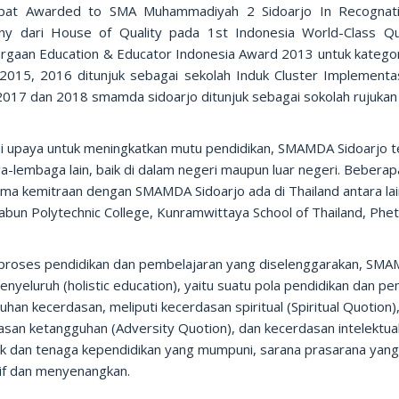
at Awarded to SMA Muhammadiyah 2 Sidoarjo In Recognati
y dari House of Quality pada 1st Indonesia World-Class Q
rgaan Education & Educator Indonesia Award 2013 untuk kategor
2015, 2016 ditunjuk sebagai sekolah Induk Cluster Implementas
2017 dan 2018 smamda sidoarjo ditunjuk sebagai sokolah rujukan
i upaya untuk meningkatkan mutu pendidikan, SMAMDA Sidoarjo 
-lembaga lain, baik di dalam negeri maupun luar negeri. Beberap
ma kemitraan dengan SMAMDA Sidoarjo ada di Thailand antara lain 
bun Polytechnic College, Kunramwittaya School of Thailand, Phet
proses pendidikan dan pembelajaran yang diselenggarakan, SM
enyeluruh (holistic education), yaitu suatu pola pendidikan da
uhan kecerdasan, meliputi kecerdasan spiritual (Spiritual Quotion
san ketangguhan (Adversity Quotion), dan kecerdasan intelektual 
ik dan tenaga kependidikan yang mumpuni, sarana prasarana yang 
if dan menyenangkan.