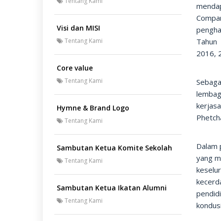
Tentang Kami
mendap
Compan
Visi dan MISI
pengha
Tentang Kami
Tahun 
2016, 
Core value
Tentang Kami
Sebaga
lembaga
kerjasa
Hymne & Brand Logo
Phetcha
Tentang Kami
Dalam 
Sambutan Ketua Komite Sekolah
yang m
Tentang Kami
keselur
kecerda
Sambutan Ketua Ikatan Alumni
pendid
Tentang Kami
kondus