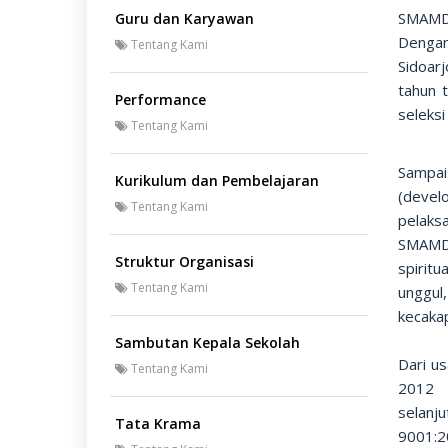
SMAMDA
Guru dan Karyawan
Dengan
Tentang Kami
Sidoar
tahun t
Performance
seleks
Tentang Kami
Sampai
Kurikulum dan Pembelajaran
(devel
Tentang Kami
pelaksa
SMAMDA
Struktur Organisasi
spiritu
Tentang Kami
unggul
kecakap
Sambutan Kepala Sekolah
Dari u
Tentang Kami
2012 S
selanj
Tata Krama
9001:2