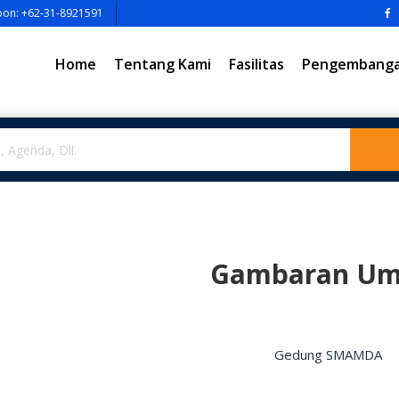
pon: +62-31-8921591
Home
Tentang Kami
Fasilitas
Pengembangan
Gambaran U
Gedung SMAMDA