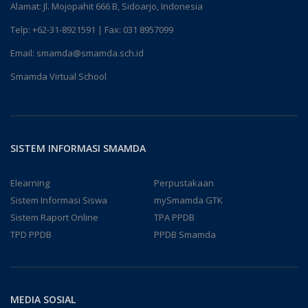
Alamat: Jl. Mojopahit 666 B, Sidoarjo, Indonesia
Telp:
+62-31-8921591
| Fax: 031 8957099
Email:
smamda@smamda.sch.id
Smamda Virtual School
SISTEM INFORMASI SMAMDA
Elearning
Perpustakaan
Sistem Informasi Siswa
mySmamda GTK
Sistem Raport Online
TPA PPDB
TPD PPDB
PPDB Smamda
MEDIA SOSIAL