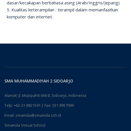
dasar/kecakapan berbahasa asing (Arab/Inggris/Jepang)
5. Kualitas keterampilan : terampil dalam memanfaatkan
komputer dan internet.
SMA MUHAMMADIYAH 2 SIDOARJO
Alamat: Jl. Mojopahit 666 B, Sidoarjo, Indonesia
Telp:
+62-31-8921591
| Fax: 031 8957099
Email:
smamda@smamda.sch.id
Smamda Virtual School