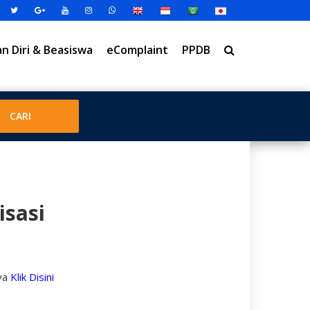
 Diri & Beasiswa
eComplaint
PPDB
isasi
nya
Klik Disini