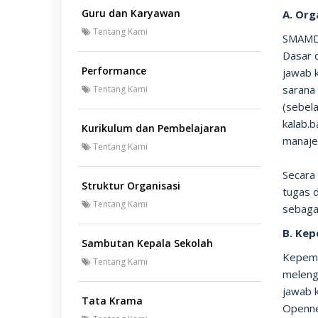
Guru dan Karyawan
A. Or
Tentang Kami
SMAMDA
Dasar 
Performance
jawab k
sarana 
Tentang Kami
(sebela
kalab.b
Kurikulum dan Pembelajaran
manajem
Tentang Kami
Secara
Struktur Organisasi
tugas d
Tentang Kami
sebaga
B. Ke
Sambutan Kepala Sekolah
Kepemi
Tentang Kami
meleng
jawab 
Tata Krama
Openne