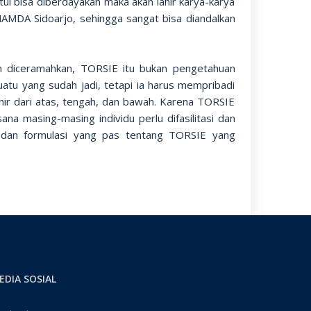
tul bisa diberdayakan maka akan lahir karya-karya
SMAMDA Sidoarjo, sehingga sangat bisa diandalkan
 diceramahkan, TORSIE itu bukan pengetahuan
uatu yang sudah jadi, tetapi ia harus mempribadi
hir dari atas, tengah, dan bawah. Karena TORSIE
a masing-masing individu perlu difasilitasi dan
 dan formulasi yang pas tentang TORSIE yang
EDIA SOSIAL