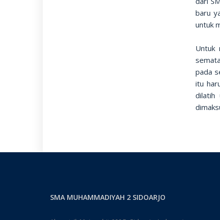
dari SM
baru y
untuk 
Untuk 
semata
pada s
itu ha
dilati
dimaks
SMA MUHAMMADIYAH 2 SIDOARJO