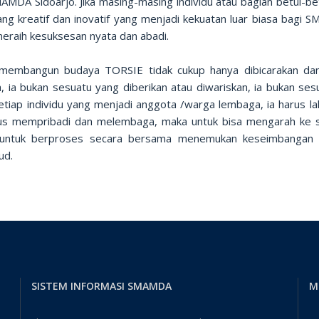
AMDA Sidoarjo. Jika masing-masing individu atau bagian betul-be
ang kreatif dan inovatif yang menjadi kekuatan luar biasa bagi 
meraih kesuksesan nyata dan abadi.
membangun budaya TORSIE tidak cukup hanya dibicarakan dan
, ia bukan sesuatu yang diberikan atau diwariskan, ia bukan ses
etiap individu yang menjadi anggota /warga lembaga, ia harus la
rus mempribadi dan melembaga, maka untuk bisa mengarah ke san
h untuk berproses secara bersama menemukan keseimbangan
ud.
SISTEM INFORMASI SMAMDA
M