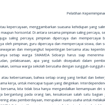
Pelatihan Kepemimpina
atau kepercayaan, menggambarkan suasana kehidupan yang salin
al maupun horisontal. Di antara sesama pimpinan saling percaya,
juga saling percaya; pimpinan dipercaya dan mempercayai
aya oleh pimpinan, guru dipercaya dan mempercayai siswa, dan 
kewajaran dan menyangkut kepentingan bersama atau kepenting
asinya setiap warga SMAMDA Sidoarjo harus siap menerima d
udan, pelaksanaan, apa yang sudah disepakati dalam pembi
anakan, semua warga sekolah berusaha dengan sungguh-sungguh u
y atau kebersamaan, bahwa setiap orang yang terikat dan bek
ama kerja, untuk mencapai tujuan yang diinginkan. Interdependen
 bersama, kita tidak bisa hanya mengandalkan kemampuan diri sen
uga bergantung pada orang lain, kesuksesan salah satu bagian
ring atau pemberdayaan, merupakan suatu usaha untuk melakuk