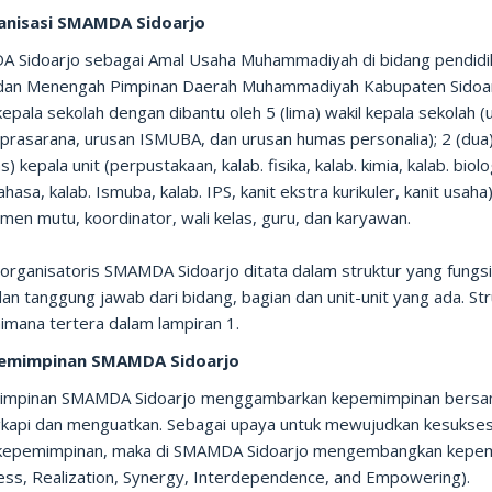
ganisasi SMAMDA Sidoarjo
 Sidoarjo sebagai Amal Usaha Muhammadiyah di bidang pendidik
dan Menengah Pimpinan Daerah Muhammadiyah Kabupaten Sidoar
epala sekolah dengan dibantu oleh 5 (lima) wakil kepala sekolah (
prasarana, urusan ISMUBA, dan urusan humas personalia); 2 (dua)
s) kepala unit (perpustakaan, kalab. fisika, kalab. kimia, kalab. biol
ahasa, kalab. Ismuba, kalab. IPS, kanit ekstra kurikuler, kanit usaha
en mutu, koordinator, wali kelas, guru, dan karyawan.
 organisatoris SMAMDA Sidoarjo ditata dalam struktur yang fung
an tanggung jawab dari bidang, bagian dan unit-unit yang ada. S
imana tertera dalam lampiran 1.
pemimpinan SMAMDA Sidoarjo
mpinan SMAMDA Sidoarjo menggambarkan kepemimpinan bersama, ber
kapi dan menguatkan. Sebagai upaya untuk mewujudkan kesukse
kepemimpinan, maka di SMAMDA Sidoarjo mengembangkan kepem
ss, Realization, Synergy, Interdependence, and Empowering).