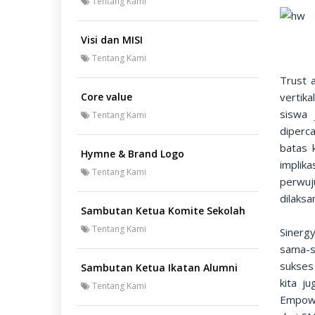
Tentang Kami
Visi dan MISI
Tentang Kami
Trust 
vertik
Core value
siswa 
Tentang Kami
diperc
batas 
Hymne & Brand Logo
implik
Tentang Kami
perwuj
dilaks
Sambutan Ketua Komite Sekolah
Tentang Kami
Sinerg
sama-s
sukses
Sambutan Ketua Ikatan Alumni
kita j
Tentang Kami
Empowe