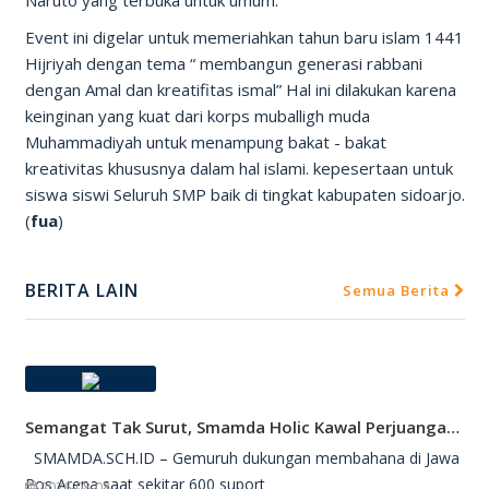
Naruto yang terbuka untuk umum.
Event ini digelar untuk memeriahkan tahun baru islam 1441
Hijriyah dengan tema “ membangun generasi rabbani
dengan Amal dan kreatifitas ismal” Hal ini dilakukan karena
keinginan yang kuat dari korps muballigh muda
Muhammadiyah untuk menampung bakat - bakat
kreativitas khususnya dalam hal islami. kepesertaan untuk
siswa siswi Seluruh SMP baik di tingkat kabupaten sidoarjo.
(
fua
)
BERITA LAIN
Semua Berita
Semangat Tak Surut, Smamda Holic Kawal Perjuangan Tim Basket Smamda Di DBL 2026
SMAMDA.SCH.ID – Gemuruh dukungan membahana di Jawa
Pos Arena saat sekitar 600 suport
2026-08-08