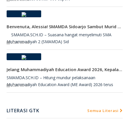
Benvenuta, Alessia! SMAMDA Sidoarjo Sambut Murid Pertukaran Pelajar Dari Italia
SMAMDA.SCH.ID – Suasana hangat menyelimuti SMA
Muhammadiyah 2 (SMAMDA) Sid
2026-08-08
Jelang Muhammadiyah Education Award 2026, Kepala SMAMDA Sidoarjo Suntik Semangat Kontingen
SMAMDA.SCH.ID – Hitung mundur pelaksanaan
Muhammadiyah Education Award (ME Award) 2026 terus
2026-08-07
LITERASI GTK
Semua Literasi