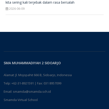
kita sering kali terjebak dalam rasa bersalah
2026-06-09
SMA MUHAMMADIYAH 2 SIDOARJO
Alamat: Jl. Mojopahit 666 B, Sidoarjo, Indonesia
Telp:
+62-31-8921591
| Fax: 031 8957099
Email:
smamda@smamda.sch.id
Smamda Virtual School