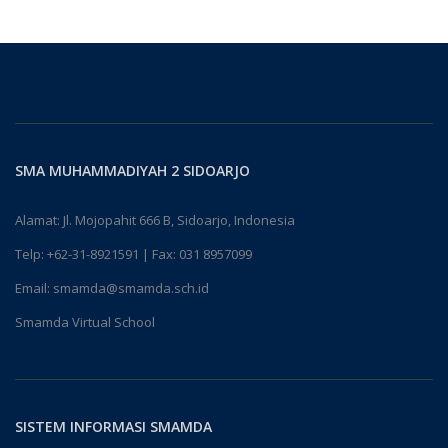
SMA MUHAMMADIYAH 2 SIDOARJO
Alamat: Jl. Mojopahit 666 B, Sidoarjo, Indonesia
Telp:
+62-31-8921591
| Fax: 031 8957099
Email:
smamda@smamda.sch.id
Smamda Virtual School
SISTEM INFORMASI SMAMDA