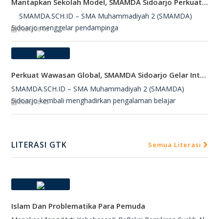
Mantapkan Sekolah Model, SMAMDA Sidoarjo Perkuat Pembelajaran Mendalam Dan KKA
SMAMDA.SCH.ID – SMA Muhammadiyah 2 (SMAMDA)
Sidoarjo menggelar pendampinga
2026-08-05
Perkuat Wawasan Global, SMAMDA Sidoarjo Gelar International Talk Show Bersama Mahasiswa Turki
SMAMDA.SCH.ID – SMA Muhammadiyah 2 (SMAMDA)
Sidoarjo kembali menghadirkan pengalaman belajar
2026-08-05
LITERASI GTK
Semua Literasi
Islam Dan Problematika Para Pemuda