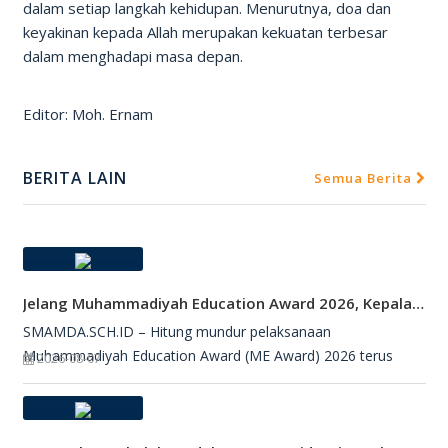
dalam setiap langkah kehidupan. Menurutnya, doa dan
keyakinan kepada Allah merupakan kekuatan terbesar
dalam menghadapi masa depan.
Editor: Moh. Ernam
BERITA LAIN
Semua Berita
Jelang Muhammadiyah Education Award 2026, Kepala SMAMDA Sidoarjo Suntik Semangat Kontingen
SMAMDA.SCH.ID – Hitung mundur pelaksanaan
Muhammadiyah Education Award (ME Award) 2026 terus
2026-08-07